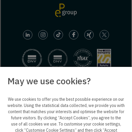
May we use cookies?
© 2025 engineering people GmbH. All rights reserved.
We use cookies to offer you the best possible experience on our
ep life science
website. Using the statistical data collected, we provide you with
content that matches your interests and optimise the website for
future visitors. By clicking “Accept Cookies”, you agree to the
use of all cookies we use. To customise your cookie settings,
click “Customise Cookie Settings” and then click “Accept
Privacy policy B2B
Privacy policy
Consent