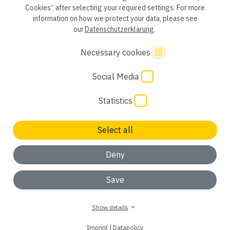
Cookies” after selecting your required settings. For more
information on how we protect your data, please see
Consent of application
Whistleblower system
our
Datenschutzerklärung
.
Legal notice
GTC
Code of Conduct
Necessary cookies
Social Media
Cookie Settings
Statistics
Select all
Not found a suitable job? We are looking forward to your
initiative application
Deny
ok, understood
Save
Show details
Imprint
|
Datapolicy