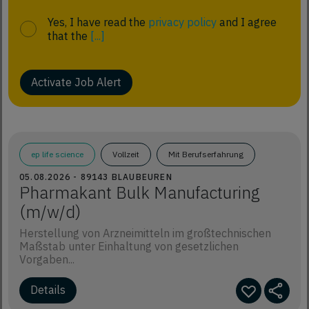
Yes, I have read the
privacy policy
and I agree
that the
[...]
Activate Job Alert
ep life science
Vollzeit
Mit Berufserfahrung
05.08.2026 - 89143 BLAUBEUREN
Pharmakant Bulk Manufacturing
(m/w/d)
Herstellung von Arzneimitteln im großtechnischen
Maßstab unter Einhaltung von gesetzlichen
Vorgaben...
Details