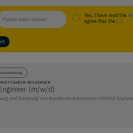
Yes, I have read the
pr
agree that the
[...]
ert
erufserfahrung
1 BIETIGHEIM-BISSINGEN
 Engineer (m/w/d)
uung und Beratung von Kunden im Automotive-Umfeld Analys