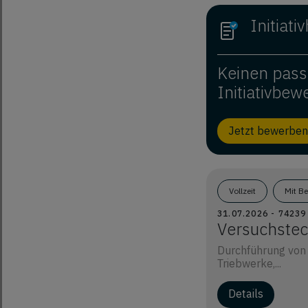
Initiat
Keinen pass
Initiativbew
Jetzt bewerben
Vollzeit
Mit B
31.07.2026 - 7423
Versuchstec
Durchführung von
Triebwerke,...
Details