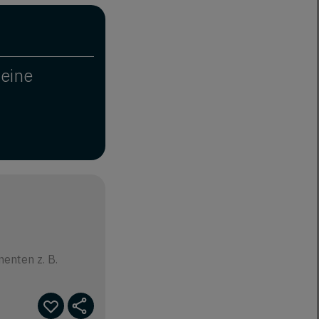
deine
enten z. B.