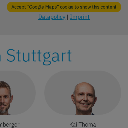
Accept "Google Maps" cookie to show this content
Datapolicy
|
Imprint
Stuttgart
mberger
Kai Thoma