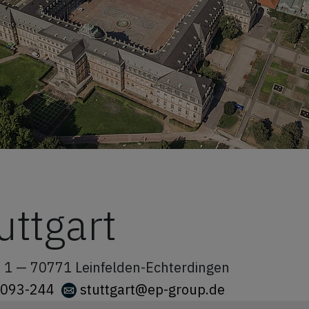
uttgart
e 1 —
70771
Leinfelden-Echterdingen
6093-244
stuttgart@ep-group.de