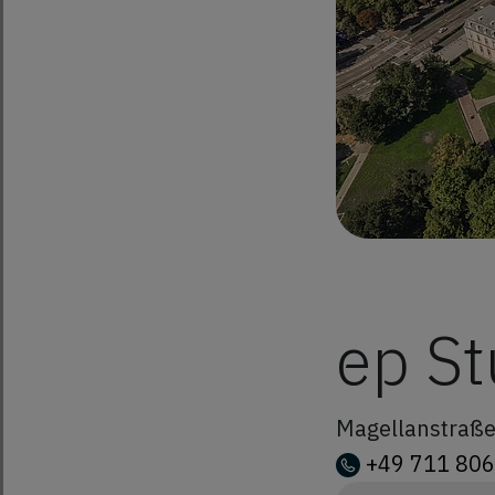
ep St
Magellanstraß
+49 711 80