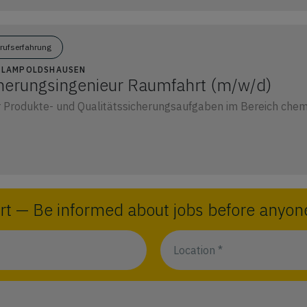
erufserfahrung
39 LAMPOLDSHAUSEN
cherungsingenieur Raumfahrt (m/w/d)
 Produkte- und Qualitätssicherungsaufgaben im Bereich chem
rt — Be informed about jobs before anyone