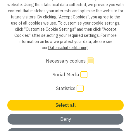
ep life science
website. Using the statistical data collected, we provide you with
content that matches your interests and optimise the website for
future visitors. By clicking “Accept Cookies”, you agree to the
use of all cookies we use. To customise your cookie settings,
click “Customise Cookie Settings” and then click “Accept
Privacy policy B2B
Privacy policy
Consent
Cookies” after selecting your required settings. For more
information on how we protect your data, please see
Consent of application
Whistleblower system
our
Datenschutzerklärung
.
Legal notice
GTC
Code of Conduct
Necessary cookies
Social Media
Cookie Settings
Statistics
Select all
Not found a suitable job? We are looking forward to your
initiative application
Deny
ok, understood