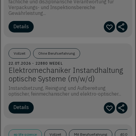
fachliche und disziplinarische Verantwortung für
Verpackungs- und Inspektionsbereiche
Gewährleistung...
Details
Vollzeit
Ohne Berufserfahrung
22.07.2026 - 22880 WEDEL
Elektromechaniker Instandhaltung
optische Systeme (m/w/d)
Instandsetzung, Reinigung und Aufbereitung
optischer, feinmechanischer und elektro-optischer...
Details
ep life science
Vollzeit
Mit Berufserfahrung
40.000€ 