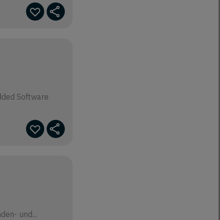
dded Software
en- und...