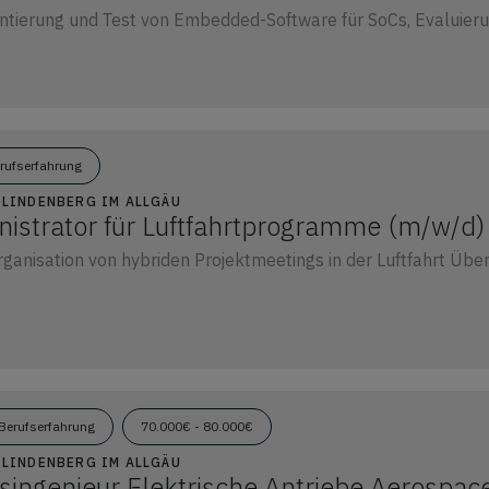
tierung und Test von Embedded-Software für SoCs, Evaluieru
erufserfahrung
1 LINDENBERG IM ALLGÄU
nistrator für Luftfahrtprogramme (m/w/d)
ganisation von hybriden Projektmeetings in der Luftfahrt Ü
Berufserfahrung
70.000€ - 80.000€
1 LINDENBERG IM ALLGÄU
singenieur Elektrische Antriebe Aerospac