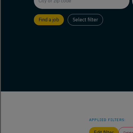
Select filter
APPLIED FILTERS:
Edit filter
Delete