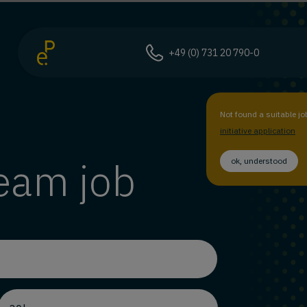
+49 (0) 731 20 790-0
Not found a suitable jo
initiative application
ream job
ok, understood