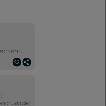
echnischer...
)
Bereich Embedded