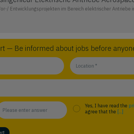
r-/ Entwicklungsprojekten im Bereich elektrischer Antriebe in 
rt — Be informed about jobs before anyone
Yes, I have read the
pr
agree that the
[...]
ert