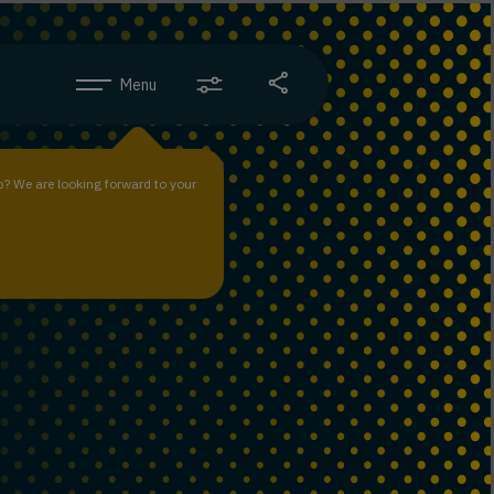
Menu
b? We are looking forward to your