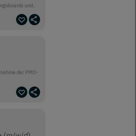
ngsboards und...
bernahme der PMO-
e (m/w/d)