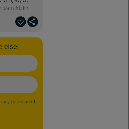
der Luftfahrt...
 else!
ivacy policy
and I