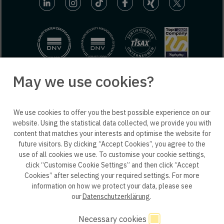
May we use cookies?
© 2025 engineering people GmbH. All rights reserved.
We use cookies to offer you the best possible experience on our
ep life science
website. Using the statistical data collected, we provide you with
content that matches your interests and optimise the website for
future visitors. By clicking “Accept Cookies”, you agree to the
use of all cookies we use. To customise your cookie settings,
click “Customise Cookie Settings” and then click “Accept
Privacy policy B2B
Privacy policy
Consent
Cookies” after selecting your required settings. For more
information on how we protect your data, please see
Consent of application
Whistleblower system
our
Datenschutzerklärung
.
Legal notice
GTC
Code of Conduct
Necessary cookies