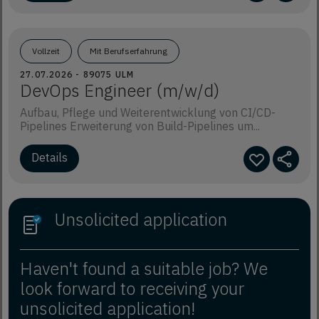
Vollzeit
Mit Berufserfahrung
27.07.2026 - 89075 ULM
DevOps Engineer (m/w/d)
Aufbau, Pflege und Weiterentwicklung von CI/CD-
Pipelines Erweiterung von Build-Pipelines um...
Details
Unsolicited application
Haven't found a suitable job? We
look forward to receiving your
unsolicited application!