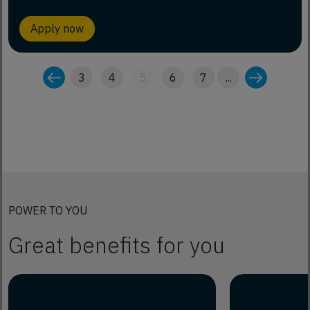
Apply now
3
4
5
6
7
...
POWER TO YOU
Great benefits for you