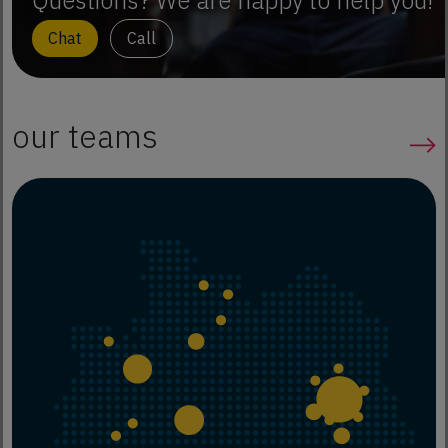
Chat
Call
our teams