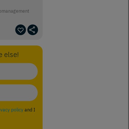
sikomanagement
 else!
ivacy policy
and I