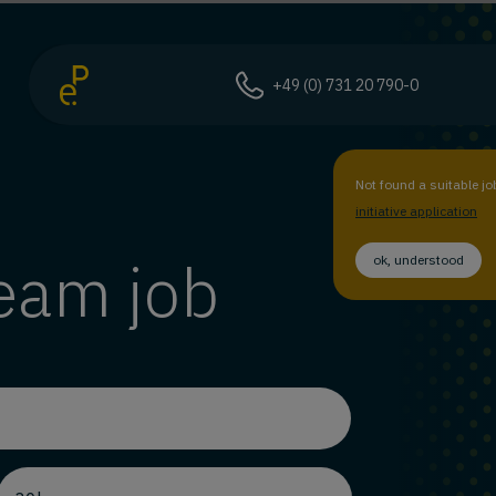
+49 (0) 731 20 790-0
Not found a suitable jo
initiative application
ream job
ok, understood