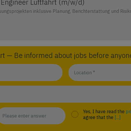
n Engineer Luftfahrt (m/w/d)
sungsprojekten inklusive Planung, Berichterstattung und Ri
rt — Be informed about jobs before anyone
Yes, I have read the
pr
agree that the
[...]