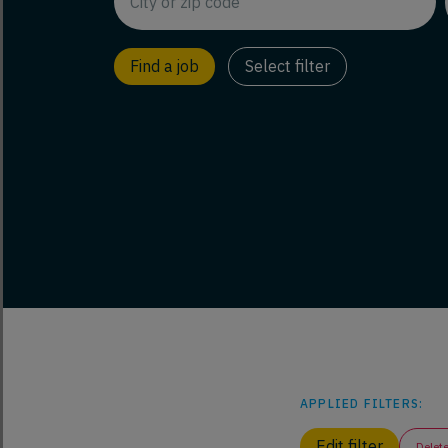
Select filter
APPLIED FILTERS:
Edit filter
Delete