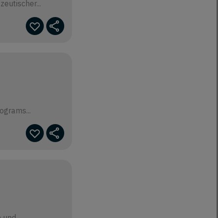
eutischer...
grams...
und...