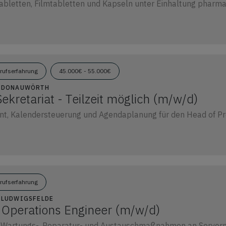
bletten, Filmtabletten und Kapseln unter Einhaltung pharmaz
erufserfahrung
45.000€ - 55.000€
09 DONAUWÖRTH
Sekretariat - Teilzeit möglich (m/w/d)
, Kalendersteuerung und Agendaplanung für den Head of Pro
erufserfahrung
4 LUDWIGSFELDE
 Operations Engineer (m/w/d)
 Wartungs-, Reparatur- und Austauschmaßnahmen an Servern 