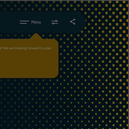
Menu
b? We are looking forward to your