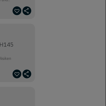
 H145
Risiken