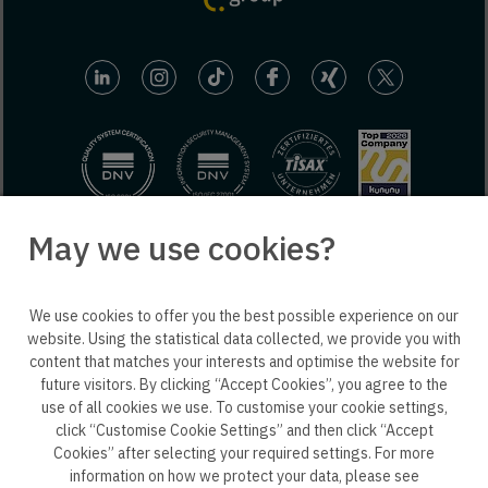
May we use cookies?
© 2025 engineering people GmbH. All rights reserved.
We use cookies to offer you the best possible experience on our
ep life science
website. Using the statistical data collected, we provide you with
content that matches your interests and optimise the website for
future visitors. By clicking “Accept Cookies”, you agree to the
use of all cookies we use. To customise your cookie settings,
click “Customise Cookie Settings” and then click “Accept
Privacy policy B2B
Privacy policy
Consent
Cookies” after selecting your required settings. For more
information on how we protect your data, please see
Consent of application
Whistleblower system