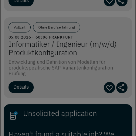
Details
Vollzeit
Ohne Berufserfahrung
05.08.2026 - 60386 FRANKFURT
Informatiker / Ingenieur (m/w/d)
Produktkonfiguration
Entwicklung und Definition von Modellen für
produktspezifische SAP-Variantenkonfiguration
Prüfung...
Details
Unsolicited application
Haven't found a suitable job? We