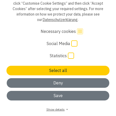
click “Customise Cookie Settings” and then click “Accept
Privacy policy B2B
Privacy policy
Consent
Cookies” after selecting your required settings. For more
information on how we protect your data, please see
Consent of application
Whistleblower system
our
Datenschutzerklärung
.
Legal notice
GTC
Code of Conduct
Necessary cookies
Social Media
Cookie Settings
Statistics
Select all
Not found a suitable job? We are looking forward to your
initiative application
Deny
ok, understood
Save
Show details