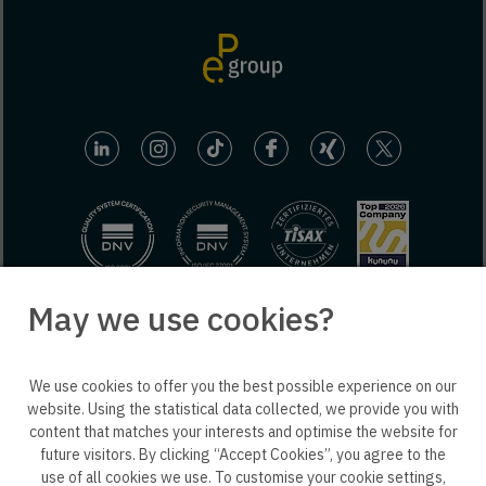
May we use cookies?
© 2025 engineering people GmbH. All rights reserved.
We use cookies to offer you the best possible experience on our
ep life science
website. Using the statistical data collected, we provide you with
content that matches your interests and optimise the website for
future visitors. By clicking “Accept Cookies”, you agree to the
use of all cookies we use. To customise your cookie settings,