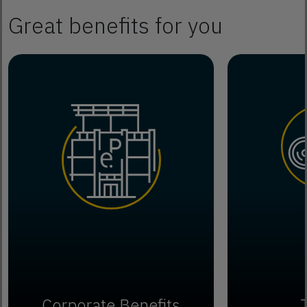
Great benefits for you
Corporate Benefits
J