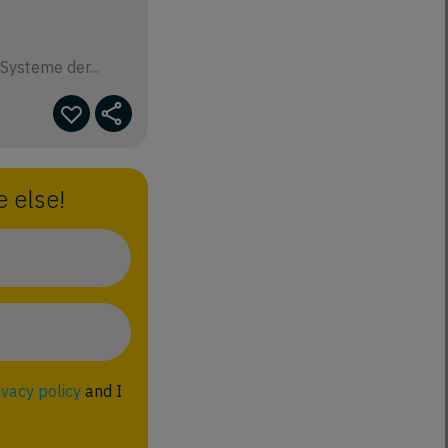
Systeme der...
 else!
ivacy policy
and I