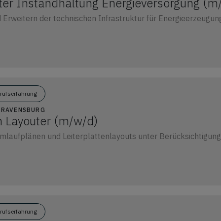
ter Instandhaltung Energieversorgung (m
 Erweitern der technischen Infrastruktur für Energieerzeugu
erufserfahrung
2 RAVENSBURG
n Layouter (m/w/d)
omlaufplänen und Leiterplattenlayouts unter Berücksichtigun
erufserfahrung