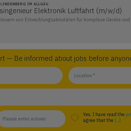
1 LINDENBERG IM ALLGÄU
ingenieur Elektronik Luftfahrt (m/w/d)
teuern von Entwicklungsaktivitäten für komplexe Geräte und 
rt — Be informed about jobs before anyone
Yes, I have read the
pr
agree that the
[...]