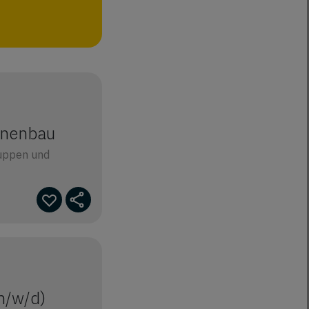
inenbau
ruppen und
m/w/d)