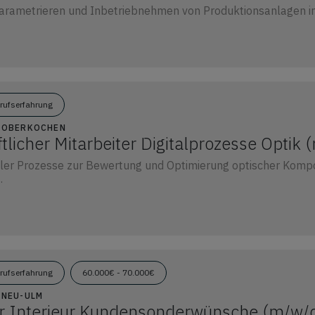
arametrieren und Inbetriebnehmen von Produktionsanlagen im
erufserfahrung
47 OBERKOCHEN
licher Mitarbeiter Digitalprozesse Optik 
taler Prozesse zur Bewertung und Optimierung optischer Kom
.
erufserfahrung
60.000€ - 70.000€
1 NEU-ULM
r Interieur Kundensonderwünsche (m/w/