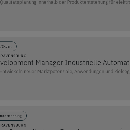
Qualitätsplanung innerhalb der Produktentstehung für elekt
r/Expert
2 RAVENSBURG
velopment Manager Industrielle Automat
d Entwickeln neuer Marktpotenziale, Anwendungen und Zielse
erufserfahrung
2 RAVENSBURG