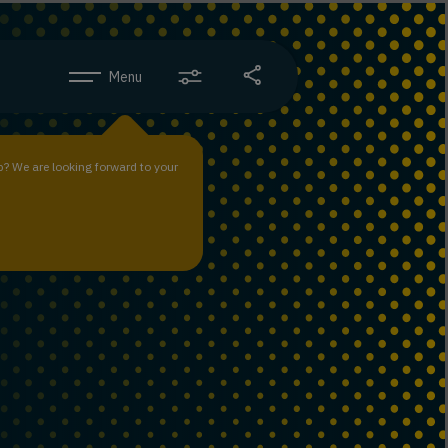
Menu
b? We are looking forward to your