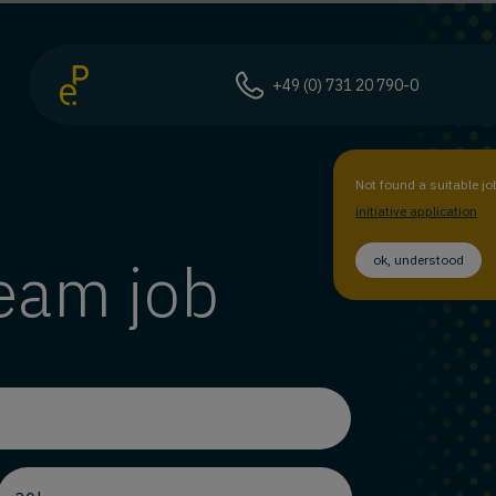
+49 (0) 731 20 790-0
Not found a suitable jo
initiative application
ream job
ok, understood