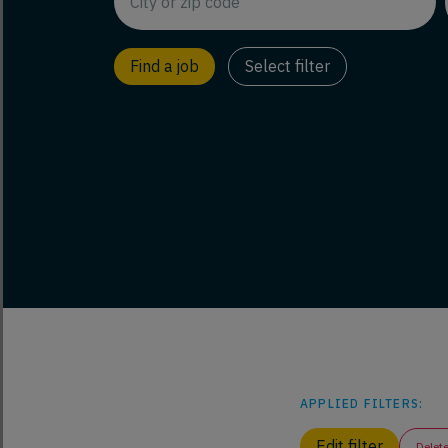
Select filter
APPLIED FILTERS:
Edit filter
Delete