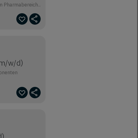
 Pharmabereich...
(m/w/d)
ponenten
d)